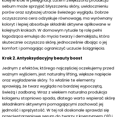
kolejne kroki w pielęgnacji. Latem zwiększona produkcja
sebum może sprzyjać błyszczeniu skóry, uwidocznieniu
porów oraz szybszej utracie świeżego wyglądu. Dobrze
oczyszczona cera odzyskuje równowagę, ma wyrównany
koloryt i lepiej absorbuje składniki aktywne aplikowane w
kolejnych krokach. W domowym rytuale tę rolę pełni
łagodząca emulsja do mycia twarzy i demakijażu, która
skutecznie oczyszcza skórę, jednocześnie dbając o jej
komfort i pomagając ograniczyć uczucie ściągnięcia.
Krok 2. Antyoksydacyjny beauty boost
Jednym z efektów, którego najczęściej oczekujemy przed
ważnym wyjściem, jest naturalny lifting, większe napięcie
oraz wygładzenie skóry. To właśnie te elementy
sprawiają, że twarz wygląda na bardziej wypoczętą,
świeżą i zadbaną. Wraz z wiekiem naturalna produkcja
kolagenu stopniowo spada, dlatego warto wspierać skórę
składnikami aktywnymi pomagającymi zachować jej
jędrność i sprężystość. W tej roli doskonale sprawdzi się
przeciwstarzeniowe serum do twarzy z koenzymem Q10 i