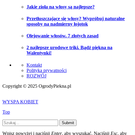
Jakie zioła na włosy są najlepsze?
Przetłuszczające się włosy? Wypróbuj naturalne
sposoby na nadmierny łojotok
Olejowanie włosów. 7 złotych zasad
2 najlepsze urodowe triki. Bądź piękna na
Walentynki!
Kontakt
Polityka prywatności
ROZWÓJ
Copyright © 2025 OgrodyPiekna.pl
WYSPA KOBIET
Top
Submit
Wpisz powyżej i naciśnij
Enter
, aby wyszukać. Naciśnij
Esc
, aby