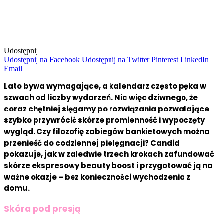
Udostępnij
Udostępnij na Facebook
Udostępnij na Twitter
Pinterest
LinkedIn
Email
Lato bywa wymagające, a kalendarz często pęka w
szwach od liczby wydarzeń. Nic więc dziwnego, że
coraz chętniej sięgamy po rozwiązania pozwalające
szybko przywrócić skórze promienność i wypoczęty
wygląd. Czy filozofię zabiegów bankietowych można
przenieść do codziennej pielęgnacji? Candid
pokazuje, jak w zaledwie trzech krokach zafundować
skórze ekspresowy beauty boost i przygotować ją na
ważne okazje – bez konieczności wychodzenia z
domu.
Skóra pod presją