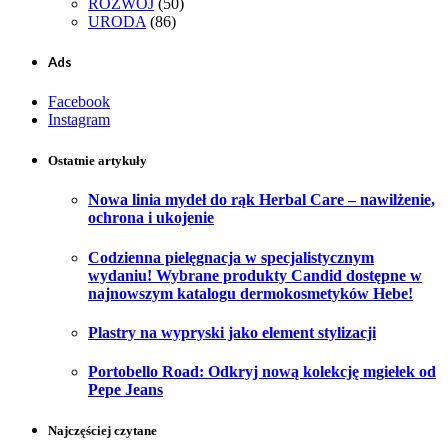
ROZWÓJ
(50)
URODA
(86)
Ads
Facebook
Instagram
Ostatnie artykuły
Nowa linia mydeł do rąk Herbal Care – nawilżenie,
ochrona i ukojenie
Codzienna pielęgnacja w specjalistycznym
wydaniu! Wybrane produkty Candid dostępne w
najnowszym katalogu dermokosmetyków Hebe!
Plastry na wypryski jako element stylizacji
Portobello Road: Odkryj nową kolekcję mgiełek od
Pepe Jeans
Najczęściej czytane