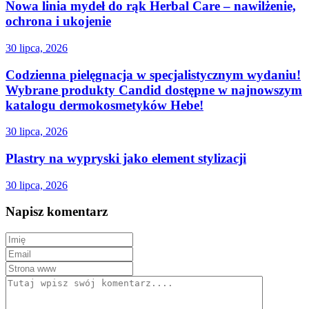
Nowa linia mydeł do rąk Herbal Care – nawilżenie,
ochrona i ukojenie
30 lipca, 2026
Codzienna pielęgnacja w specjalistycznym wydaniu!
Wybrane produkty Candid dostępne w najnowszym
katalogu dermokosmetyków Hebe!
30 lipca, 2026
Plastry na wypryski jako element stylizacji
30 lipca, 2026
Napisz komentarz