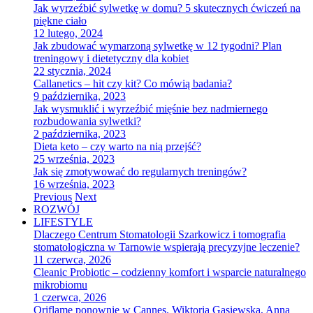
Jak wyrzeźbić sylwetkę w domu? 5 skutecznych ćwiczeń na
piękne ciało
12 lutego, 2024
Jak zbudować wymarzoną sylwetkę w 12 tygodni? Plan
treningowy i dietetyczny dla kobiet
22 stycznia, 2024
Callanetics – hit czy kit? Co mówią badania?
9 października, 2023
Jak wysmuklić i wyrzeźbić mięśnie bez nadmiernego
rozbudowania sylwetki?
2 października, 2023
Dieta keto – czy warto na nią przejść?
25 września, 2023
Jak się zmotywować do regularnych treningów?
16 września, 2023
Previous
Next
ROZWÓJ
LIFESTYLE
Dlaczego Centrum Stomatologii Szarkowicz i tomografia
stomatologiczna w Tarnowie wspierają precyzyjne leczenie?
11 czerwca, 2026
Cleanic Probiotic – codzienny komfort i wsparcie naturalnego
mikrobiomu
1 czerwca, 2026
Oriflame ponownie w Cannes. Wiktoria Gąsiewska, Anna