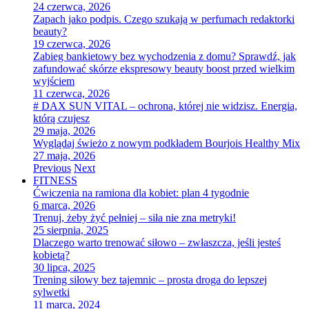
24 czerwca, 2026
Zapach jako podpis. Czego szukają w perfumach redaktorki
beauty?
19 czerwca, 2026
Zabieg bankietowy bez wychodzenia z domu? Sprawdź, jak
zafundować skórze ekspresowy beauty boost przed wielkim
wyjściem
11 czerwca, 2026
# DAX SUN VITAL – ochrona, której nie widzisz. Energia,
którą czujesz
29 maja, 2026
Wyglądaj świeżo z nowym podkładem Bourjois Healthy Mix
27 maja, 2026
Previous
Next
FITNESS
Ćwiczenia na ramiona dla kobiet: plan 4 tygodnie
6 marca, 2026
Trenuj, żeby żyć pełniej – siła nie zna metryki!
25 sierpnia, 2025
Dlaczego warto trenować siłowo – zwłaszcza, jeśli jesteś
kobietą?
30 lipca, 2025
Trening siłowy bez tajemnic – prosta droga do lepszej
sylwetki
11 marca, 2024