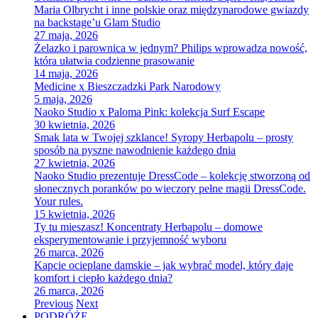
Maria Olbrycht i inne polskie oraz międzynarodowe gwiazdy
na backstage’u Glam Studio
27 maja, 2026
Żelazko i parownica w jednym? Philips wprowadza nowość,
która ułatwia codzienne prasowanie
14 maja, 2026
Medicine x Bieszczadzki Park Narodowy
5 maja, 2026
Naoko Studio x Paloma Pink: kolekcja Surf Escape
30 kwietnia, 2026
Smak lata w Twojej szklance! Syropy Herbapolu – prosty
sposób na pyszne nawodnienie każdego dnia
27 kwietnia, 2026
Naoko Studio prezentuje DressCode – kolekcję stworzoną od
słonecznych poranków po wieczory pełne magii DressCode.
Your rules.
15 kwietnia, 2026
Ty tu mieszasz! Koncentraty Herbapolu – domowe
eksperymentowanie i przyjemność wyboru
26 marca, 2026
Kapcie ocieplane damskie – jak wybrać model, który daje
komfort i ciepło każdego dnia?
26 marca, 2026
Previous
Next
PODRÓŻE