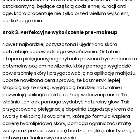
astaksantyną, będące częścią codziennej kuracji anti-
age, która procentuje nie tylko przed wielkim wyjściem,
ale każdego dnia.
Krok 3. Perfekcyjne wykończenie pre-makeup
Nawet najbardziej oczyszczona i ujędrniona skóra
potrzebuje odpowiedniego wykończenia. Ostatnim
etapem pielęgnacyjnego rytuału powinno być zadbanie o
optymalny poziom nawilżenia, który pomaga wygładzić
powierzchnię skóry i przygotować ją na aplikację makijażu.
Dobrze nawilżona cera sprawia, że kosmetyki lepiej
stapiają się ze skórą, wyglądają bardziej naturalnie i
pozwalają uniknąć efektu ciężkiej, widocznej maski. To
właśnie ten krok pomaga wydobyć naturalny glow. Tak
przygotowaną pielęgnację dopełnia Łagodzący krem do
twarzy z ektoiną i skwalanem, którego formuła wspiera
barierę hydrolipidową skóry, pomaga ograniczać utratę
wody oraz pozostawia cerę bardziej miękką, elastyczną i
gotową na finalne wykończenie.