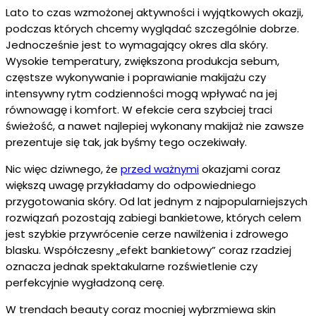
Lato to czas wzmożonej aktywności i wyjątkowych okazji,
podczas których chcemy wyglądać szczególnie dobrze.
Jednocześnie jest to wymagający okres dla skóry.
Wysokie temperatury, zwiększona produkcja sebum,
częstsze wykonywanie i poprawianie makijażu czy
intensywny rytm codzienności mogą wpływać na jej
równowagę i komfort. W efekcie cera szybciej traci
świeżość, a nawet najlepiej wykonany makijaż nie zawsze
prezentuje się tak, jak byśmy tego oczekiwały.
Nic więc dziwnego, że
przed ważnymi
okazjami coraz
większą uwagę przykładamy do odpowiedniego
przygotowania skóry. Od lat jednym z najpopularniejszych
rozwiązań pozostają zabiegi bankietowe, których celem
jest szybkie przywrócenie cerze nawilżenia i zdrowego
blasku. Współczesny „efekt bankietowy” coraz rzadziej
oznacza jednak spektakularne rozświetlenie czy
perfekcyjnie wygładzoną cerę.
W trendach beauty coraz mocniej wybrzmiewa skin