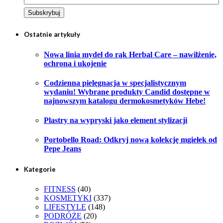
Ostatnie artykuły
Nowa linia mydeł do rąk Herbal Care – nawilżenie,
ochrona i ukojenie
Codzienna pielęgnacja w specjalistycznym
wydaniu! Wybrane produkty Candid dostępne w
najnowszym katalogu dermokosmetyków Hebe!
Plastry na wypryski jako element stylizacji
Portobello Road: Odkryj nową kolekcję mgiełek od
Pepe Jeans
Kategorie
FITNESS
(40)
KOSMETYKI
(337)
LIFESTYLE
(148)
PODRÓŻE
(20)