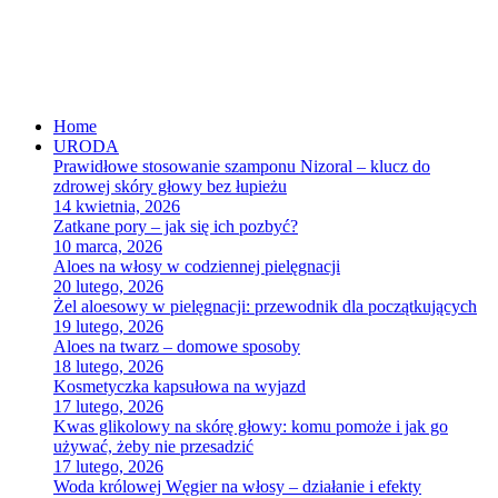
Home
URODA
Prawidłowe stosowanie szamponu Nizoral – klucz do
zdrowej skóry głowy bez łupieżu
14 kwietnia, 2026
Zatkane pory – jak się ich pozbyć?
10 marca, 2026
Aloes na włosy w codziennej pielęgnacji
20 lutego, 2026
Żel aloesowy w pielęgnacji: przewodnik dla początkujących
19 lutego, 2026
Aloes na twarz – domowe sposoby
18 lutego, 2026
Kosmetyczka kapsułowa na wyjazd
17 lutego, 2026
Kwas glikolowy na skórę głowy: komu pomoże i jak go
używać, żeby nie przesadzić
17 lutego, 2026
Woda królowej Węgier na włosy – działanie i efekty