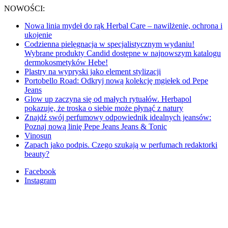
NOWOŚCI:
Nowa linia mydeł do rąk Herbal Care – nawilżenie, ochrona i
ukojenie
Codzienna pielęgnacja w specjalistycznym wydaniu!
Wybrane produkty Candid dostępne w najnowszym katalogu
dermokosmetyków Hebe!
Plastry na wypryski jako element stylizacji
Portobello Road: Odkryj nową kolekcję mgiełek od Pepe
Jeans
Glow up zaczyna się od małych rytuałów. Herbapol
pokazuje, że troska o siebie może płynąć z natury
Znajdź swój perfumowy odpowiednik idealnych jeansów:
Poznaj nową linię Pepe Jeans Jeans & Tonic
Vinosun
Zapach jako podpis. Czego szukają w perfumach redaktorki
beauty?
Facebook
Instagram