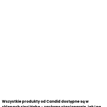
Wszystkie produkty od Candid dostępne są w
sklepach sieci Hebe – zarówno stacjonarnie,
jak i na