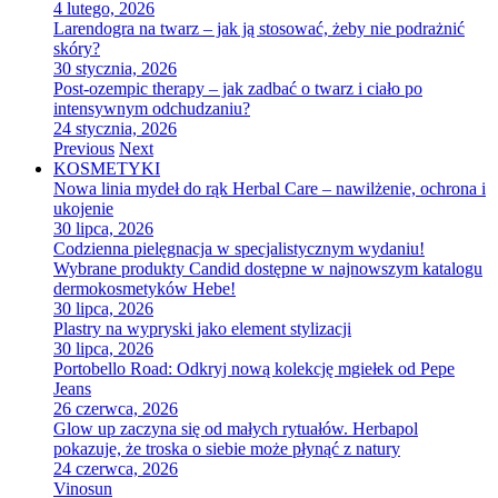
4 lutego, 2026
Larendogra na twarz – jak ją stosować, żeby nie podrażnić
skóry?
30 stycznia, 2026
Post-ozempic therapy – jak zadbać o twarz i ciało po
intensywnym odchudzaniu?
24 stycznia, 2026
Previous
Next
KOSMETYKI
Nowa linia mydeł do rąk Herbal Care – nawilżenie, ochrona i
ukojenie
30 lipca, 2026
Codzienna pielęgnacja w specjalistycznym wydaniu!
Wybrane produkty Candid dostępne w najnowszym katalogu
dermokosmetyków Hebe!
30 lipca, 2026
Plastry na wypryski jako element stylizacji
30 lipca, 2026
Portobello Road: Odkryj nową kolekcję mgiełek od Pepe
Jeans
26 czerwca, 2026
Glow up zaczyna się od małych rytuałów. Herbapol
pokazuje, że troska o siebie może płynąć z natury
24 czerwca, 2026
Vinosun