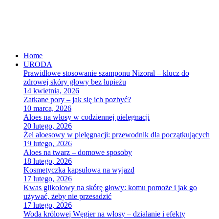
Home
URODA
Prawidłowe stosowanie szamponu Nizoral – klucz do
zdrowej skóry głowy bez łupieżu
14 kwietnia, 2026
Zatkane pory – jak się ich pozbyć?
10 marca, 2026
Aloes na włosy w codziennej pielęgnacji
20 lutego, 2026
Żel aloesowy w pielęgnacji: przewodnik dla początkujących
19 lutego, 2026
Aloes na twarz – domowe sposoby
18 lutego, 2026
Kosmetyczka kapsułowa na wyjazd
17 lutego, 2026
Kwas glikolowy na skórę głowy: komu pomoże i jak go
używać, żeby nie przesadzić
17 lutego, 2026
Woda królowej Węgier na włosy – działanie i efekty