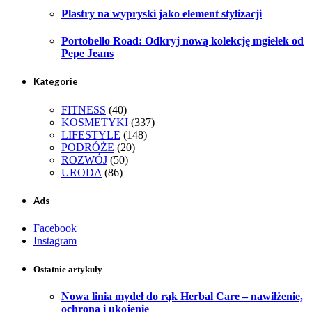
Plastry na wypryski jako element stylizacji
Portobello Road: Odkryj nową kolekcję mgiełek od
Pepe Jeans
Kategorie
FITNESS
(40)
KOSMETYKI
(337)
LIFESTYLE
(148)
PODRÓŻE
(20)
ROZWÓJ
(50)
URODA
(86)
Ads
Facebook
Instagram
Ostatnie artykuły
Nowa linia mydeł do rąk Herbal Care – nawilżenie,
ochrona i ukojenie