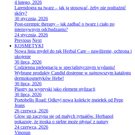
4 lutego, 2026
Larendogra na twarz – jak ją stosować, żeby nie podrażnić
skóry?
30 stycznia, 2026
Post-ozempic therapy – jak zadbać o twarz i ciało po
intensywnym odchudzaniu?
24 stycznia, 2026
Previous
Next
KOSMETYKI
Nowa linia mydeł do rąk Herbal Care – nawilżenie, ochrona i
ukojenie
30 lipca, 2026
Codzienna pielęgnacja w specjalistycznym wydaniu!
Wybrane produkty Candid dostępne w najnowszym katalogu
dermokosmetyków Hebe!
30 lipca, 2026
Plastry na wypryski jako element stylizacji
30 lipca, 2026
Portobello Road: Odkryj nową kolekcję mgiełek od Pepe
Jeans
26 czerwca, 2026
Glow up zaczyna się od małych rytuałów. Herbapol
pokazuje, że troska o siebie może płynąć z natury
24 czerwca, 2026
Vinosun