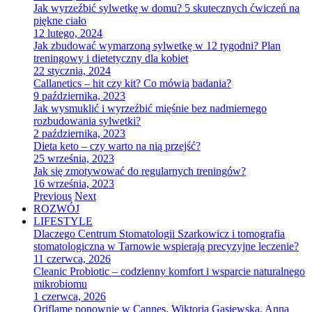
Jak wyrzeźbić sylwetkę w domu? 5 skutecznych ćwiczeń na
piękne ciało
12 lutego, 2024
Jak zbudować wymarzoną sylwetkę w 12 tygodni? Plan
treningowy i dietetyczny dla kobiet
22 stycznia, 2024
Callanetics – hit czy kit? Co mówią badania?
9 października, 2023
Jak wysmuklić i wyrzeźbić mięśnie bez nadmiernego
rozbudowania sylwetki?
2 października, 2023
Dieta keto – czy warto na nią przejść?
25 września, 2023
Jak się zmotywować do regularnych treningów?
16 września, 2023
Previous
Next
ROZWÓJ
LIFESTYLE
Dlaczego Centrum Stomatologii Szarkowicz i tomografia
stomatologiczna w Tarnowie wspierają precyzyjne leczenie?
11 czerwca, 2026
Cleanic Probiotic – codzienny komfort i wsparcie naturalnego
mikrobiomu
1 czerwca, 2026
Oriflame ponownie w Cannes. Wiktoria Gąsiewska, Anna