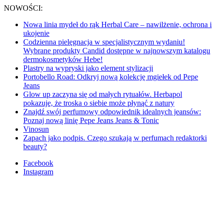
NOWOŚCI:
Nowa linia mydeł do rąk Herbal Care – nawilżenie, ochrona i
ukojenie
Codzienna pielęgnacja w specjalistycznym wydaniu!
Wybrane produkty Candid dostępne w najnowszym katalogu
dermokosmetyków Hebe!
Plastry na wypryski jako element stylizacji
Portobello Road: Odkryj nową kolekcję mgiełek od Pepe
Jeans
Glow up zaczyna się od małych rytuałów. Herbapol
pokazuje, że troska o siebie może płynąć z natury
Znajdź swój perfumowy odpowiednik idealnych jeansów:
Poznaj nową linię Pepe Jeans Jeans & Tonic
Vinosun
Zapach jako podpis. Czego szukają w perfumach redaktorki
beauty?
Facebook
Instagram