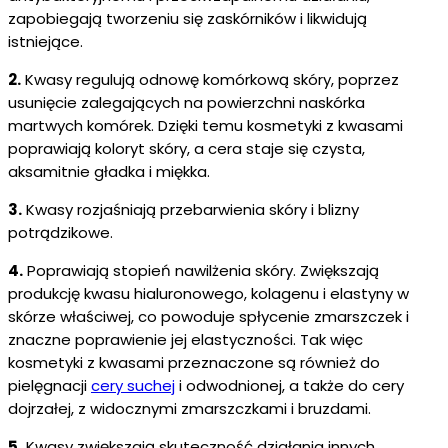
zapobiegają tworzeniu się zaskórników i likwidują
istniejące.
2.
Kwasy regulują odnowę komórkową skóry, poprzez
usunięcie zalegających na powierzchni naskórka
martwych komórek. Dzięki temu kosmetyki z kwasami
poprawiają koloryt skóry, a cera staje się czysta,
aksamitnie gładka i miękka.
3.
Kwasy rozjaśniają przebarwienia skóry i blizny
potrądzikowe.
4.
Poprawiają stopień nawilżenia skóry. Zwiększają
produkcję kwasu hialuronowego, kolagenu i elastyny w
skórze właściwej, co powoduje spłycenie zmarszczek i
znaczne poprawienie jej elastyczności. Tak więc
kosmetyki z kwasami przeznaczone są również do
pielęgnacji
cery suchej
i odwodnionej, a także do cery
dojrzałej, z widocznymi zmarszczkami i bruzdami.
5.
Kwasy zwiększają skuteczność działania innych