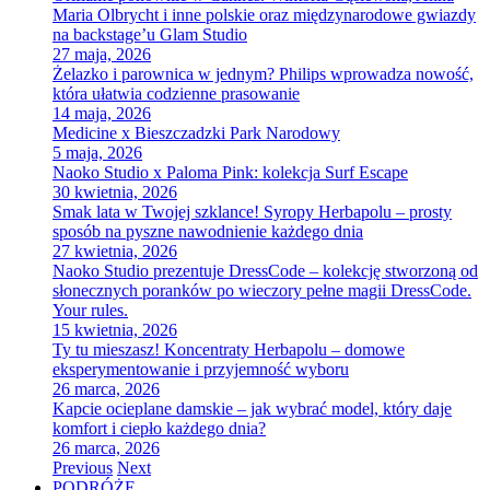
Maria Olbrycht i inne polskie oraz międzynarodowe gwiazdy
na backstage’u Glam Studio
27 maja, 2026
Żelazko i parownica w jednym? Philips wprowadza nowość,
która ułatwia codzienne prasowanie
14 maja, 2026
Medicine x Bieszczadzki Park Narodowy
5 maja, 2026
Naoko Studio x Paloma Pink: kolekcja Surf Escape
30 kwietnia, 2026
Smak lata w Twojej szklance! Syropy Herbapolu – prosty
sposób na pyszne nawodnienie każdego dnia
27 kwietnia, 2026
Naoko Studio prezentuje DressCode – kolekcję stworzoną od
słonecznych poranków po wieczory pełne magii DressCode.
Your rules.
15 kwietnia, 2026
Ty tu mieszasz! Koncentraty Herbapolu – domowe
eksperymentowanie i przyjemność wyboru
26 marca, 2026
Kapcie ocieplane damskie – jak wybrać model, który daje
komfort i ciepło każdego dnia?
26 marca, 2026
Previous
Next
PODRÓŻE