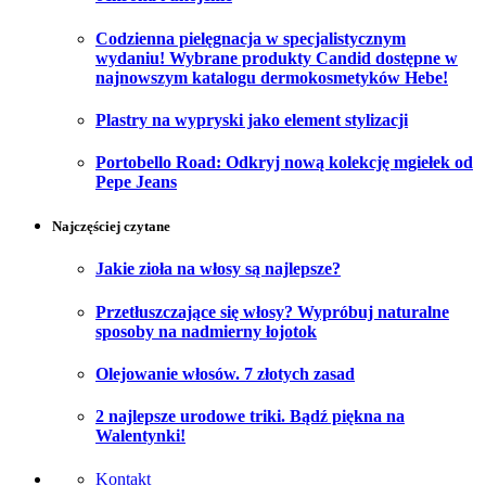
Codzienna pielęgnacja w specjalistycznym
wydaniu! Wybrane produkty Candid dostępne w
najnowszym katalogu dermokosmetyków Hebe!
Plastry na wypryski jako element stylizacji
Portobello Road: Odkryj nową kolekcję mgiełek od
Pepe Jeans
Najczęściej czytane
Jakie zioła na włosy są najlepsze?
Przetłuszczające się włosy? Wypróbuj naturalne
sposoby na nadmierny łojotok
Olejowanie włosów. 7 złotych zasad
2 najlepsze urodowe triki. Bądź piękna na
Walentynki!
Kontakt