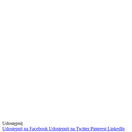
Udostępnij
Udostępnij na Facebook
Udostępnij na Twitter
Pinterest
LinkedIn