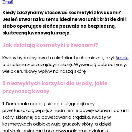
Email
Kiedy zaczynamy stosować kosmetyki z kwasami?
Jesień stwarza ku temu idealne warunki: krótkie dni i
słabo operujące słońce pozwala na bezpieczną,
skuteczną kwasową kurację.
Jak działają kosmetyki z kwasami?
Kwasy hydroksylowe to eksfolianty chemiczne, czyli
środki
o działaniu złuszczającym skórę. Wywierają dobroczynny,
wielokierunkowy wpływ na naszą skórę.
5 niezwykłych korzyści dla urody, jakie
przynoszą kwasy
1
. Doskonale nadają się do pielęgnacji cery
przetłuszczającej się, z nadmiernie powiększonymi porami
skóry, skłonnej do powstawania trądzika. Kwasy w
kosmetykach odblokowują gruczoły skóry, a dzięki
antybakteryjnemu i przeciwzapalnemu działaniu,