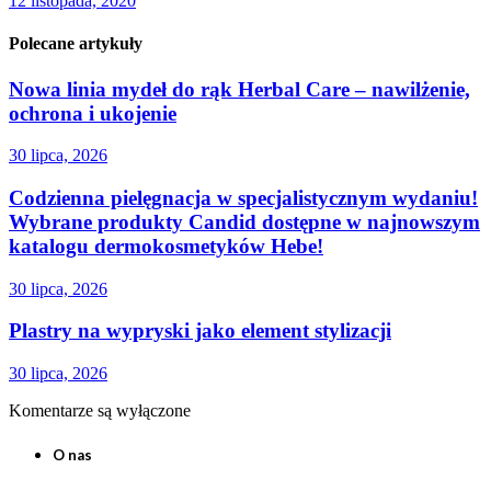
12 listopada, 2020
Polecane artykuły
Nowa linia mydeł do rąk Herbal Care – nawilżenie,
ochrona i ukojenie
30 lipca, 2026
Codzienna pielęgnacja w specjalistycznym wydaniu!
Wybrane produkty Candid dostępne w najnowszym
katalogu dermokosmetyków Hebe!
30 lipca, 2026
Plastry na wypryski jako element stylizacji
30 lipca, 2026
Komentarze są wyłączone
O nas