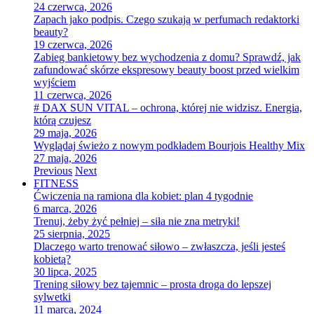
24 czerwca, 2026
Zapach jako podpis. Czego szukają w perfumach redaktorki
beauty?
19 czerwca, 2026
Zabieg bankietowy bez wychodzenia z domu? Sprawdź, jak
zafundować skórze ekspresowy beauty boost przed wielkim
wyjściem
11 czerwca, 2026
# DAX SUN VITAL – ochrona, której nie widzisz. Energia,
którą czujesz
29 maja, 2026
Wyglądaj świeżo z nowym podkładem Bourjois Healthy Mix
27 maja, 2026
Previous
Next
FITNESS
Ćwiczenia na ramiona dla kobiet: plan 4 tygodnie
6 marca, 2026
Trenuj, żeby żyć pełniej – siła nie zna metryki!
25 sierpnia, 2025
Dlaczego warto trenować siłowo – zwłaszcza, jeśli jesteś
kobietą?
30 lipca, 2025
Trening siłowy bez tajemnic – prosta droga do lepszej
sylwetki
11 marca, 2024