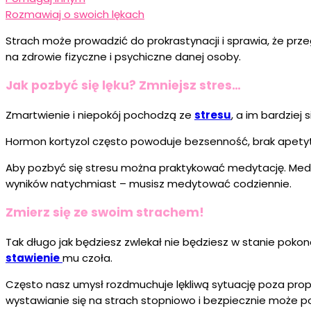
Rozmawiaj o swoich lękach
Strach może prowadzić do prokrastynacji i sprawia, że pr
na zdrowie fizyczne i psychiczne danej osoby.
Jak pozbyć się lęku? Zmniejsz stres…
Zmartwienie i niepokój pochodzą ze
stresu
, a im bardziej
Hormon kortyzol często powoduje bezsenność, brak apetyt
Aby pozbyć się stresu można praktykować medytację. Medy
wyników natychmiast – musisz medytować codziennie.
Zmierz się ze swoim strachem!
Tak długo jak będziesz zwlekał nie będziesz w stanie pokon
stawienie
mu czoła.
Często nasz umysł rozdmuchuje lękliwą sytuację poza propor
wystawianie się na strach stopniowo i bezpiecznie może p