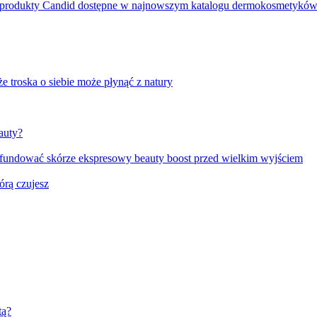
e produkty Candid dostępne w najnowszym katalogu dermokosmetykó
e troska o siebie może płynąć z natury
auty?
fundować skórze ekspresowy beauty boost przed wielkim wyjściem
órą czujesz
tą?