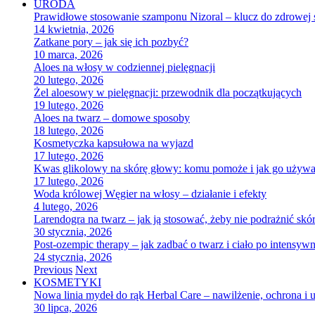
URODA
Prawidłowe stosowanie szamponu Nizoral – klucz do zdrowej 
14 kwietnia, 2026
Zatkane pory – jak się ich pozbyć?
10 marca, 2026
Aloes na włosy w codziennej pielęgnacji
20 lutego, 2026
Żel aloesowy w pielęgnacji: przewodnik dla początkujących
19 lutego, 2026
Aloes na twarz – domowe sposoby
18 lutego, 2026
Kosmetyczka kapsułowa na wyjazd
17 lutego, 2026
Kwas glikolowy na skórę głowy: komu pomoże i jak go używać
17 lutego, 2026
Woda królowej Węgier na włosy – działanie i efekty
4 lutego, 2026
Larendogra na twarz – jak ją stosować, żeby nie podrażnić skó
30 stycznia, 2026
Post-ozempic therapy – jak zadbać o twarz i ciało po intensy
24 stycznia, 2026
Previous
Next
KOSMETYKI
Nowa linia mydeł do rąk Herbal Care – nawilżenie, ochrona i 
30 lipca, 2026