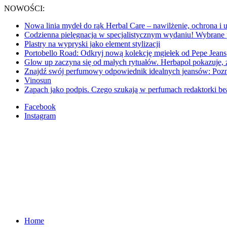
NOWOŚCI:
Nowa linia mydeł do rąk Herbal Care – nawilżenie, ochrona i 
Codzienna pielęgnacja w specjalistycznym wydaniu! Wybran
Plastry na wypryski jako element stylizacji
Portobello Road: Odkryj nową kolekcję mgiełek od Pepe Jeans
Glow up zaczyna się od małych rytuałów. Herbapol pokazuje, ż
Znajdź swój perfumowy odpowiednik idealnych jeansów: Pozna
Vinosun
Zapach jako podpis. Czego szukają w perfumach redaktorki be
Facebook
Instagram
Home