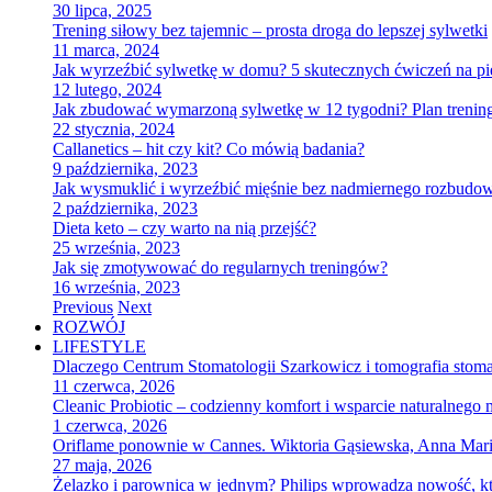
30 lipca, 2025
Trening siłowy bez tajemnic – prosta droga do lepszej sylwetki
11 marca, 2024
Jak wyrzeźbić sylwetkę w domu? 5 skutecznych ćwiczeń na pi
12 lutego, 2024
Jak zbudować wymarzoną sylwetkę w 12 tygodni? Plan treningo
22 stycznia, 2024
Callanetics – hit czy kit? Co mówią badania?
9 października, 2023
Jak wysmuklić i wyrzeźbić mięśnie bez nadmiernego rozbudow
2 października, 2023
Dieta keto – czy warto na nią przejść?
25 września, 2023
Jak się zmotywować do regularnych treningów?
16 września, 2023
Previous
Next
ROZWÓJ
LIFESTYLE
Dlaczego Centrum Stomatologii Szarkowicz i tomografia stoma
11 czerwca, 2026
Cleanic Probiotic – codzienny komfort i wsparcie naturalnego
1 czerwca, 2026
Oriflame ponownie w Cannes. Wiktoria Gąsiewska, Anna Maria
27 maja, 2026
Żelazko i parownica w jednym? Philips wprowadza nowość, kt