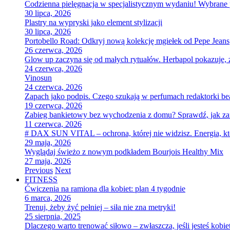
Codzienna pielęgnacja w specjalistycznym wydaniu! Wybran
30 lipca, 2026
Plastry na wypryski jako element stylizacji
30 lipca, 2026
Portobello Road: Odkryj nową kolekcję mgiełek od Pepe Jeans
26 czerwca, 2026
Glow up zaczyna się od małych rytuałów. Herbapol pokazuje, ż
24 czerwca, 2026
Vinosun
24 czerwca, 2026
Zapach jako podpis. Czego szukają w perfumach redaktorki be
19 czerwca, 2026
Zabieg bankietowy bez wychodzenia z domu? Sprawdź, jak za
11 czerwca, 2026
# DAX SUN VITAL – ochrona, której nie widzisz. Energia, kt
29 maja, 2026
Wyglądaj świeżo z nowym podkładem Bourjois Healthy Mix
27 maja, 2026
Previous
Next
FITNESS
Ćwiczenia na ramiona dla kobiet: plan 4 tygodnie
6 marca, 2026
Trenuj, żeby żyć pełniej – siła nie zna metryki!
25 sierpnia, 2025
Dlaczego warto trenować siłowo – zwłaszcza, jeśli jesteś kobie