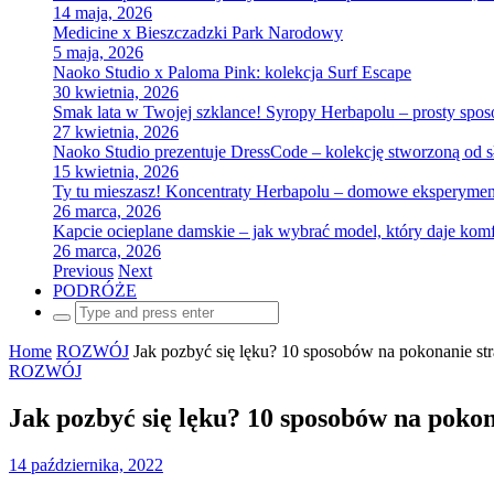
14 maja, 2026
Medicine x Bieszczadzki Park Narodowy
5 maja, 2026
Naoko Studio x Paloma Pink: kolekcja Surf Escape
30 kwietnia, 2026
Smak lata w Twojej szklance! Syropy Herbapolu – prosty spo
27 kwietnia, 2026
Naoko Studio prezentuje DressCode – kolekcję stworzoną od 
15 kwietnia, 2026
Ty tu mieszasz! Koncentraty Herbapolu – domowe eksperyme
26 marca, 2026
Kapcie ocieplane damskie – jak wybrać model, który daje komf
26 marca, 2026
Previous
Next
PODRÓŻE
Search
for:
Home
ROZWÓJ
Jak pozbyć się lęku? 10 sposobów na pokonanie st
ROZWÓJ
Jak pozbyć się lęku? 10 sposobów na poko
14 października, 2022