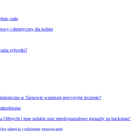
ękne ciało
wy i dietetyczny dla kobiet
ania sylwetki?
tologiczna w Tarnowie wspierają precyzyjne leczenie?
 mikrobiomu
 Olbrycht i inne polskie oraz międzynarodowe gwiazdy na backstage
óra ułatwia codzienne prasowanie