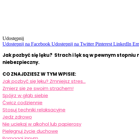
Udostępnij
Udostępnij na Facebook
Udostępnij na Twitter
Pinterest
LinkedIn
Em
Jak pozbyć się lęku? Strach i lęk są w pewnym stopniu
niebezpieczny.
CO ZNAJDZIESZ W TYM WPISIE:
Jak pozbyć się lęku? Zmniejsz stres…
Zmierz się ze swoim strachem!
Spójrz w głąb siebie
Ćwicz codziennie
Stosuj techniki relaksacyjne
Jedz zdrowo
Nie uciekaj w alkohol lub papierosy
Pielęgnuj życie duchowe
Pomagaj innym