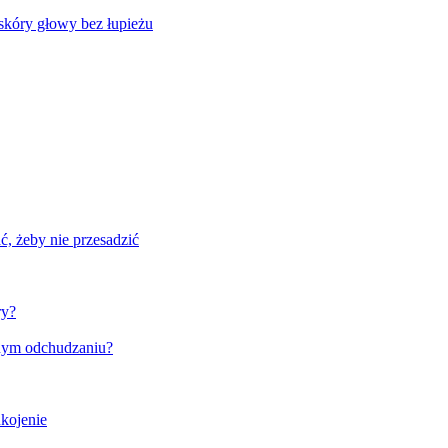
skóry głowy bez łupieżu
, żeby nie przesadzić
ry?
wnym odchudzaniu?
ukojenie