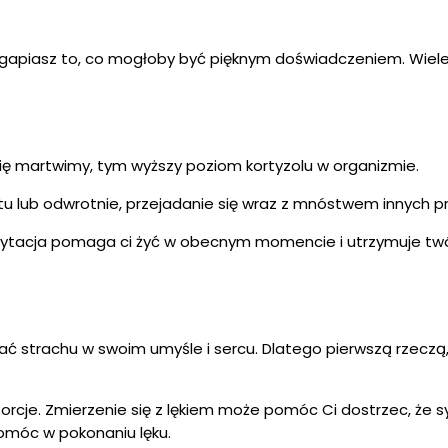
zegapiasz to, co mogłoby być pięknym doświadczeniem. Wiel
 się martwimy, tym wyższy poziom kortyzolu w organizmie.
u lub odwrotnie, przejadanie się wraz z mnóstwem innych 
tacja pomaga ci żyć w obecnym momencie i utrzymuje twój u
ać strachu w swoim umyśle i sercu. Dlatego pierwszą rzeczą, 
cje. Zmierzenie się z lękiem może pomóc Ci dostrzec, że syt
omóc w pokonaniu lęku.