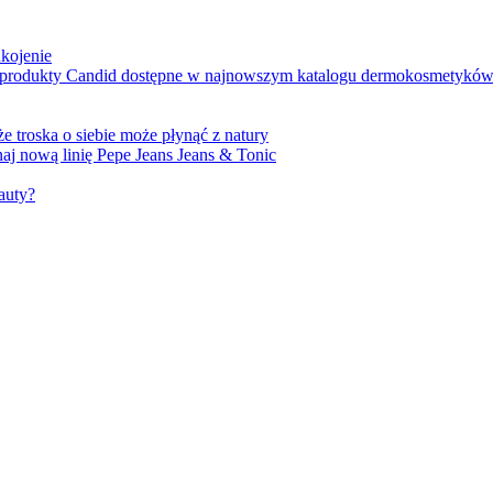
ukojenie
e produkty Candid dostępne w najnowszym katalogu dermokosmetykó
e troska o siebie może płynąć z natury
j nową linię Pepe Jeans Jeans & Tonic
auty?