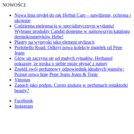
NOWOŚCI:
Nowa linia mydeł do rąk Herbal Care – nawilżenie, ochrona i
ukojenie
Codzienna pielęgnacja w specjalistycznym wydaniu!
Wybrane produkty Candid dostępne w najnowszym katalogu
dermokosmetyków Hebe!
Plastry na wypryski jako element stylizacji
Portobello Road: Odkryj nową kolekcję mgiełek od Pepe
Jeans
Glow up zaczyna się od małych rytuałów. Herbapol
pokazuje, że troska o siebie może płynąć z natury
Znajdź swój perfumowy odpowiednik idealnych jeansów:
Poznaj nową linię Pepe Jeans Jeans & Tonic
Vinosun
Zapach jako podpis. Czego szukają w perfumach redaktorki
beauty?
Facebook
Instagram