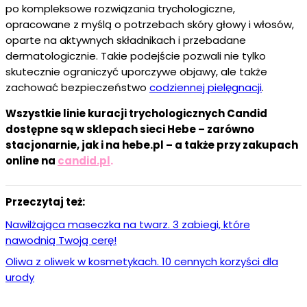
po kompleksowe rozwiązania trychologiczne,
opracowane z myślą o potrzebach skóry głowy i włosów,
oparte na aktywnych składnikach i przebadane
dermatologicznie. Takie podejście pozwali nie tylko
skutecznie ograniczyć uporczywe objawy, ale także
zachować bezpieczeństwo
codziennej pielęgnacji
.
Wszystkie linie kuracji trychologicznych Candid
dostępne są w sklepach sieci Hebe – zarówno
stacjonarnie, jak i na hebe.pl – a także przy zakupach
online na
candid.pl
.
Przeczytaj też:
Nawilżająca maseczka na twarz. 3 zabiegi, które
nawodnią Twoją cerę!
Oliwa z oliwek w kosmetykach. 10 cennych korzyści dla
urody