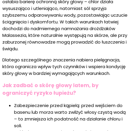
osłabia barierę ochronną skóry głowy – chlor działa
wysuszająco i utleniająco, natomiast sól sprzyja
szybszemu odparowywaniu wody, pozostawiając uczucie
ściągnięcia i dyskomfortu. W takich warunkach łatwiej
dochodzi do nadmiernego namnażania drożdżaków
Malassezia, które naturalnie występują na skórze, ale przy
zaburzonej równowadze mogą prowadzić do łuszczenia i
świądu.
Dlatego szczególnego znaczenia nabiera pielęgnacja,
która ogranicza wpływ tych czynników i wspiera kondycję
skóry głowy w bardziej wymagających warunkach.
Jak zadbać o skórę głowy latem, by
ograniczyć ryzyko łupieżu?
Zabezpieczenie przed kąpielą: przed wejściem do
basenu lub morza warto zwilżyć włosy czystą wodą
– to zmniejsza ich podatność na działanie chloru i
soli.