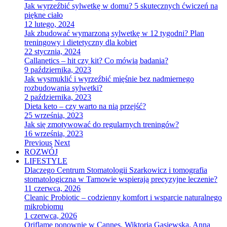
Jak wyrzeźbić sylwetkę w domu? 5 skutecznych ćwiczeń na
piękne ciało
12 lutego, 2024
Jak zbudować wymarzoną sylwetkę w 12 tygodni? Plan
treningowy i dietetyczny dla kobiet
22 stycznia, 2024
Callanetics – hit czy kit? Co mówią badania?
9 października, 2023
Jak wysmuklić i wyrzeźbić mięśnie bez nadmiernego
rozbudowania sylwetki?
2 października, 2023
Dieta keto – czy warto na nią przejść?
25 września, 2023
Jak się zmotywować do regularnych treningów?
16 września, 2023
Previous
Next
ROZWÓJ
LIFESTYLE
Dlaczego Centrum Stomatologii Szarkowicz i tomografia
stomatologiczna w Tarnowie wspierają precyzyjne leczenie?
11 czerwca, 2026
Cleanic Probiotic – codzienny komfort i wsparcie naturalnego
mikrobiomu
1 czerwca, 2026
Oriflame ponownie w Cannes. Wiktoria Gąsiewska, Anna