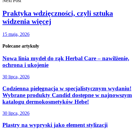
Next Post
Praktyka wdzięczności, czyli sztuka
widzenia więcej
15 maja, 2026
Polecane artykuły
Nowa linia mydeł do rąk Herbal Care – nawilżenie,
ochrona i ukojenie
30 lipca, 2026
Codzienna pielęgnacja w specjalistycznym wydaniu!
Wybrane produkty Candid dostępne w najnowszym
katalogu dermokosmetyków Hebe!
30 lipca, 2026
Plastry na wypryski jako element stylizacji