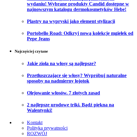
wydaniu! Wybrane produkty Candid dostępne w
najnowszym katalogu dermokosmetyków Hebe!
Plastry na wypryski jako element stylizacji
Portobello Road: Odkryj nową kolekcję mgiełek od
Pepe Jeans
Najczęściej czytane
Jakie zioła na włosy są najlepsze?
Przetłuszczające się włosy? Wypróbuj naturalne
sposoby na nadmierny łojotok
Olejowanie włosów. 7 złotych zasad
2 najlepsze urodowe triki. Bądź piękna na
Walentynki!
Kontakt
Polityka prywatności
ROZWÓJ