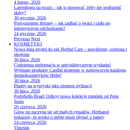
4 lutego, 2026
Larendogra na twarz – jak ją stosować, żeby nie podrażnić
skóry?
30 stycznia, 2026
Post-ozempic therapy – jak zadbać o twarz i ciało po
intensywnym odchudzaniu?
24 stycznia, 2026
Previous
Next
KOSMETYKI
Nowa linia mydeł do rąk Herbal Care – nawilżenie, ochrona i
ukojenie
30 lipca, 2026
Codzienna pielęgnacja w specjalistycznym wydaniu!
Wybrane produkty Candid dostępne w najnowszym katalogu
dermokosmetyków Hebe!
30 lipca, 2026
Plastry na wypryski jako element stylizacji
30 lipca, 2026
Portobello Road: Odkryj nową kolekcję mgiełek od Pepe
Jeans
26 czerwca, 2026
Glow up zaczyna się od małych rytuałów. Herbapol
pokazuje, że troska o siebie może płynąć z natury
24 czerwca, 2026
Vinosun