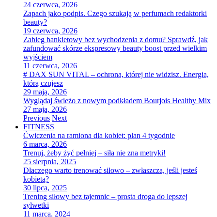
24 czerwca, 2026
Zapach jako podpis. Czego szukają w perfumach redaktorki
beauty?
19 czerwca, 2026
Zabieg bankietowy bez wychodzenia z domu? Sprawdź, jak
zafundować skórze ekspresowy beauty boost przed wielkim
wyjściem
11 czerwca, 2026
# DAX SUN VITAL – ochrona, której nie widzisz. Energia,
którą czujesz
29 maja, 2026
Wyglądaj świeżo z nowym podkładem Bourjois Healthy Mix
27 maja, 2026
Previous
Next
FITNESS
Ćwiczenia na ramiona dla kobiet: plan 4 tygodnie
6 marca, 2026
Trenuj, żeby żyć pełniej – siła nie zna metryki!
25 sierpnia, 2025
Dlaczego warto trenować siłowo – zwłaszcza, jeśli jesteś
kobietą?
30 lipca, 2025
Trening siłowy bez tajemnic – prosta droga do lepszej
sylwetki
11 marca, 2024