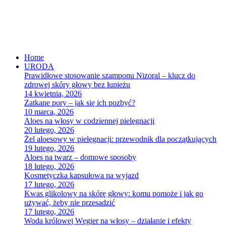
Home
URODA
Prawidłowe stosowanie szamponu Nizoral – klucz do
zdrowej skóry głowy bez łupieżu
14 kwietnia, 2026
Zatkane pory – jak się ich pozbyć?
10 marca, 2026
Aloes na włosy w codziennej pielęgnacji
20 lutego, 2026
Żel aloesowy w pielęgnacji: przewodnik dla początkujących
19 lutego, 2026
Aloes na twarz – domowe sposoby
18 lutego, 2026
Kosmetyczka kapsułowa na wyjazd
17 lutego, 2026
Kwas glikolowy na skórę głowy: komu pomoże i jak go
używać, żeby nie przesadzić
17 lutego, 2026
Woda królowej Węgier na włosy – działanie i efekty