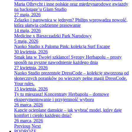
Maria Olbrycht i inne polskie oraz międzynarodowe gwiazdy
na backstage’u Glam Studio
27 maja, 2026
Żelazko i parownica w jednym? Philips wprowadza nowość,
która ułatwia codzienne prasowanie
14 maja, 2026
Medicine x Bieszczadzki Park Narodowy
5 maja, 2026
Naoko Studio x Paloma Pink: kolekcja Surf Escape
30 kwietnia, 2026
Smak lata w Twojej szklance! Syropy Herbapolu – prosty
sposób na pyszne nawodnienie każdego dnia
27 kwietnia, 2026
Naoko Studio prezentuje DressCode – kolekcję stworzoną od
słonecznych poranków po wieczory pełne magii DressCode.
Your rules.
15 kwietnia, 2026
Ty tu mieszasz! Koncentraty Herbapolu – domowe
eksperymentowanie i przyjemność wyboru
26 marca, 2026
Kapcie ocieplane damskie – jak wybrać model, który daje
komfort i ciepło każdego dnia?
26 marca, 2026
Previous
Next
PODRÓŻE