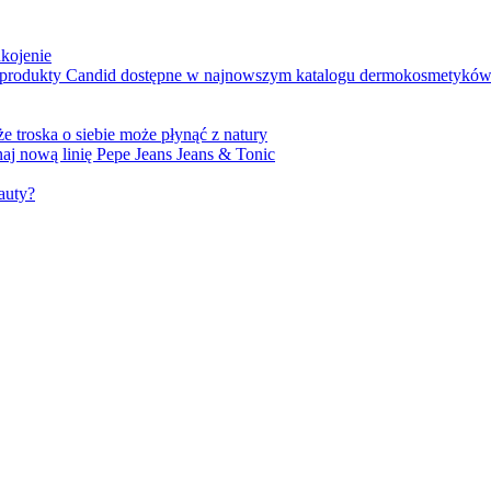
ukojenie
e produkty Candid dostępne w najnowszym katalogu dermokosmetykó
e troska o siebie może płynąć z natury
j nową linię Pepe Jeans Jeans & Tonic
auty?