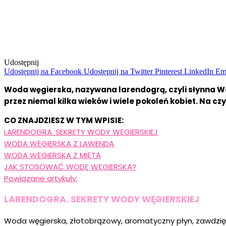
Udostępnij
Udostępnij na Facebook
Udostępnij na Twitter
Pinterest
LinkedIn
Em
Woda węgierska, nazywana larendogrą, czyli słynna Wo
przez niemal kilka wieków i wiele pokoleń kobiet. Na c
CO ZNAJDZIESZ W TYM WPISIE:
LARENDOGRA. SEKRETY WODY WĘGIERSKIEJ
WODA WĘGIERSKA Z LAWENDĄ
WODA WĘGIERSKA Z MIĘTĄ
JAK STOSOWAĆ WODĘ WĘGIERSKĄ?
Powiązane artykuły:
LARENDOGRA. SEKRETY WODY WĘGIERSKIEJ
Woda węgierska, złotobrązowy, aromatyczny płyn, zawdzięcza