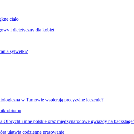
ękne ciało
wy i dietetyczny dla kobiet
ania sylwetki?
tologiczna w Tarnowie wspierają precyzyjne leczenie?
 mikrobiomu
 Olbrycht i inne polskie oraz międzynarodowe gwiazdy na backstage
óra ułatwia codzienne prasowanie