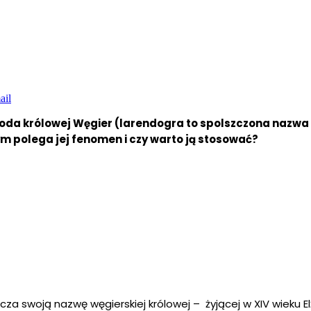
ail
da królowej Węgier (larendogra to spolszczona nazwa L
zym polega jej fenomen i czy warto ją stosować?
 swoją nazwę węgierskiej królowej – żyjącej w XIV wieku Elżb