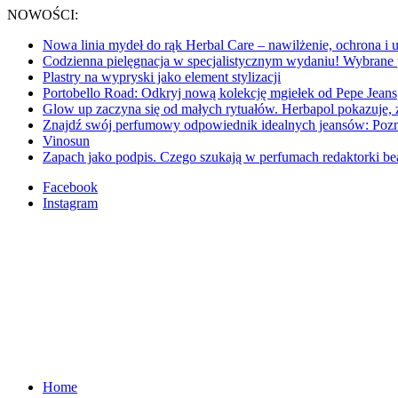
NOWOŚCI:
Nowa linia mydeł do rąk Herbal Care – nawilżenie, ochrona i 
Codzienna pielęgnacja w specjalistycznym wydaniu! Wybran
Plastry na wypryski jako element stylizacji
Portobello Road: Odkryj nową kolekcję mgiełek od Pepe Jeans
Glow up zaczyna się od małych rytuałów. Herbapol pokazuje, ż
Znajdź swój perfumowy odpowiednik idealnych jeansów: Pozna
Vinosun
Zapach jako podpis. Czego szukają w perfumach redaktorki be
Facebook
Instagram
Home