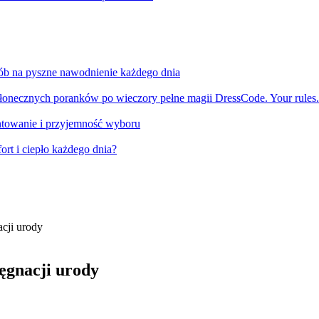
sób na pyszne nawodnienie każdego dnia
słonecznych poranków po wieczory pełne magii DressCode. Your rules.
ntowanie i przyjemność wyboru
ort i ciepło każdego dnia?
cji urody
ęgnacji urody