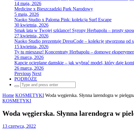
14 maja, 2026
Medicine x Bieszczadzki Park Narodowy
5 maja, 2026
Naoko Studio x Paloma Pink: kolekcja Surf Escape
30 kwietnia, 2026
Smak lata w Twojej szklance! Syropy Herbapolu – prosty spo
27 kwietnia, 2026
Naoko Studio prezentuje DressCode – kolekcję stworzoną od 
15 kwietnia, 2026
Ty tu mieszasz! Koncentraty Herbapolu – domowe eksperyme
26 marca, 2026
Kapcie ocieplane damskie – jak wybrać model, który daje komf
26 marca, 2026
Previous
Next
PODRÓŻE
Search
for:
Home
KOSMETYKI
Woda węgierska. Słynna larendogra w pielęgna
KOSMETYKI
Woda węgierska. Słynna larendogra w piel
13 czerwca, 2022