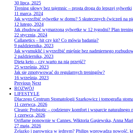
30 lipca, 2025
Trening siłowy bez tajemnic – prosta droga do lepszej sylwetki
11 marca, 2024
Jak wyrzeźbić sylwetkę w domu? 5 skutecznych ćwiczeń na pi
12 lutego, 2024
Jak zbudować wymarzoną sylwetkę w 12 tygodni? Plan treningo
22 stycznia, 2024
Callanetics – hit czy kit? Co mówią badania?
9 października, 2023
Jak wysmuklić i wyrzeźbić mięśnie bez nadmiernego rozbudow
2 października, 2023
Dieta keto – czy warto na nią przejść?
25 września, 2023
Jak się zmotywować do regularnych treningów?
16 września, 2023
Previous
Next
ROZWÓJ
LIFESTYLE
Dlaczego Centrum Stomatologii Szarkowicz i tomografia stoma
11 czerwca, 2026
Cleanic Probiotic – codzienny komfort i wsparcie naturalnego
1 czerwca, 2026
Oriflame ponownie w Cannes. Wiktoria Gąsiewska, Anna Maria
27 maja, 2026
Żelazko i parownica w jednym? Philips wprowadza nowość, kt