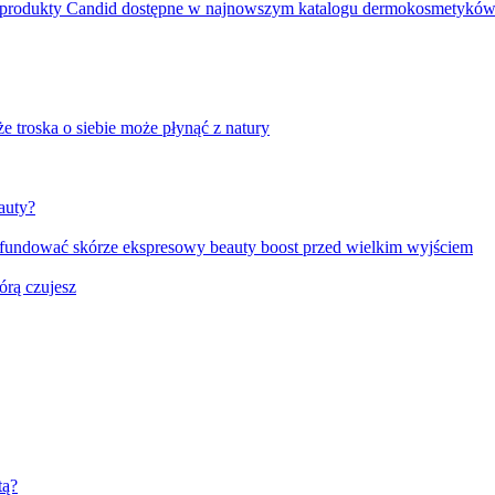
e produkty Candid dostępne w najnowszym katalogu dermokosmetykó
e troska o siebie może płynąć z natury
auty?
fundować skórze ekspresowy beauty boost przed wielkim wyjściem
órą czujesz
tą?