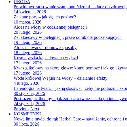
URODA
Prawidłowe stosowanie szamponu Nizoral – klucz do zdrowej 
14 kwietnia, 2026
Zatkane pory – jak się ich pozbyć?
10 marca, 2026
Aloes na włosy w codziennej pielęgnacji
20 lutego, 2026
Żel aloesowy w pielęgnacji: przewodnik dla początkujących
19 lutego, 2026
Aloes na twarz – domowe sposoby
18 lutego, 2026
Kosmetyczka kapsułowa na wyjazd
17 lutego, 2026
Kwas glikolowy na skórę głowy: komu pomoże i jak go używać
17 lutego, 2026
Woda królowej Węgier na włosy – działanie i efekty
4 lutego, 2026
Larendogra na twarz – jak ją stosować, żeby nie podrażnić skó
30 stycznia, 2026
Post-ozempic therapy – jak zadbać o twarz i ciało po intensy
24 stycznia, 2026
Previous
Next
KOSMETYKI
Nowa linia mydeł do rąk Herbal Care – nawilżenie, ochrona i 
30 lipca, 2026