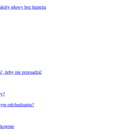
skóry głowy bez łupieżu
, żeby nie przesadzić
ry?
wnym odchudzaniu?
ukojenie