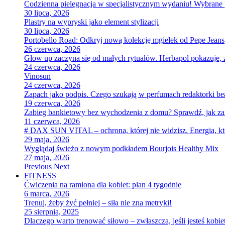
Codzienna pielęgnacja w specjalistycznym wydaniu! Wybran
30 lipca, 2026
Plastry na wypryski jako element stylizacji
30 lipca, 2026
Portobello Road: Odkryj nową kolekcję mgiełek od Pepe Jeans
26 czerwca, 2026
Glow up zaczyna się od małych rytuałów. Herbapol pokazuje, ż
24 czerwca, 2026
Vinosun
24 czerwca, 2026
Zapach jako podpis. Czego szukają w perfumach redaktorki be
19 czerwca, 2026
Zabieg bankietowy bez wychodzenia z domu? Sprawdź, jak za
11 czerwca, 2026
# DAX SUN VITAL – ochrona, której nie widzisz. Energia, kt
29 maja, 2026
Wyglądaj świeżo z nowym podkładem Bourjois Healthy Mix
27 maja, 2026
Previous
Next
FITNESS
Ćwiczenia na ramiona dla kobiet: plan 4 tygodnie
6 marca, 2026
Trenuj, żeby żyć pełniej – siła nie zna metryki!
25 sierpnia, 2025
Dlaczego warto trenować siłowo – zwłaszcza, jeśli jesteś kobie