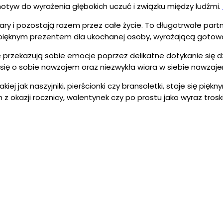
otyw do wyrażenia głębokich uczuć i związku między ludźmi.
pary i pozostają razem przez całe życie. To długotrwałe part
yć pięknym prezentem dla ukochanej osoby, wyrażającą got
 przekazują sobie emocje poprzez delikatne dotykanie się dzi
ię o sobie nawzajem oraz niezwykła wiara w siebie nawzaje
takiej jak naszyjniki, pierścionki czy bransoletki, staje się 
kazji rocznicy, walentynek czy po prostu jako wyraz troski