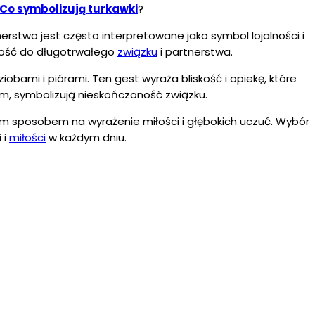
Co symbolizują turkawki
?
nerstwo jest często interpretowane jako symbol lojalności i
owość do długotrwałego
związku
i partnerstwa.
obami i piórami. Ten gest wyraża bliskość i opiekę, które
m, symbolizują nieskończoność związku.
pięknym sposobem na wyrażenie miłości i głębokich uczuć. Wybór
 i
miłości
w każdym dniu.