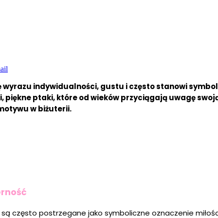
ail
lę wyrazu indywidualności, gustu i często stanowi symbo
, piękne ptaki, które od wieków przyciągają uwagę swoją
motywu w biżuterii.
erność
a są często postrzegane jako symboliczne oznaczenie miłości 