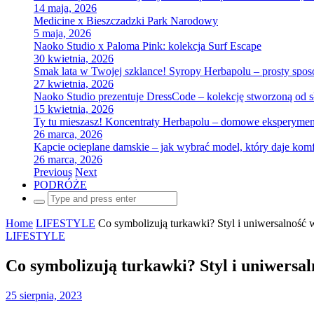
14 maja, 2026
Medicine x Bieszczadzki Park Narodowy
5 maja, 2026
Naoko Studio x Paloma Pink: kolekcja Surf Escape
30 kwietnia, 2026
Smak lata w Twojej szklance! Syropy Herbapolu – prosty spo
27 kwietnia, 2026
Naoko Studio prezentuje DressCode – kolekcję stworzoną od 
15 kwietnia, 2026
Ty tu mieszasz! Koncentraty Herbapolu – domowe eksperyme
26 marca, 2026
Kapcie ocieplane damskie – jak wybrać model, który daje komf
26 marca, 2026
Previous
Next
PODRÓŻE
Search
for:
Home
LIFESTYLE
Co symbolizują turkawki? Styl i uniwersalność w
LIFESTYLE
Co symbolizują turkawki? Styl i uniwersaln
25 sierpnia, 2023