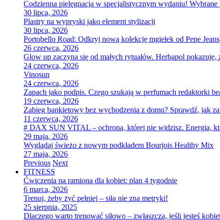
Codzienna pielęgnacja w specjalistycznym wydaniu! Wybran
30 lipca, 2026
Plastry na wypryski jako element stylizacji
30 lipca, 2026
Portobello Road: Odkryj nową kolekcję mgiełek od Pepe Jeans
26 czerwca, 2026
Glow up zaczyna się od małych rytuałów. Herbapol pokazuje, ż
24 czerwca, 2026
Vinosun
24 czerwca, 2026
Zapach jako podpis. Czego szukają w perfumach redaktorki be
19 czerwca, 2026
Zabieg bankietowy bez wychodzenia z domu? Sprawdź, jak za
11 czerwca, 2026
# DAX SUN VITAL – ochrona, której nie widzisz. Energia, kt
29 maja, 2026
Wyglądaj świeżo z nowym podkładem Bourjois Healthy Mix
27 maja, 2026
Previous
Next
FITNESS
Ćwiczenia na ramiona dla kobiet: plan 4 tygodnie
6 marca, 2026
Trenuj, żeby żyć pełniej – siła nie zna metryki!
25 sierpnia, 2025
Dlaczego warto trenować siłowo – zwłaszcza, jeśli jesteś kobie