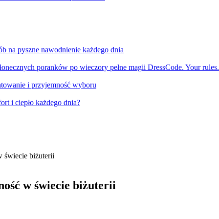
sób na pyszne nawodnienie każdego dnia
słonecznych poranków po wieczory pełne magii DressCode. Your rules.
ntowanie i przyjemność wyboru
ort i ciepło każdego dnia?
 świecie biżuterii
ość w świecie biżuterii