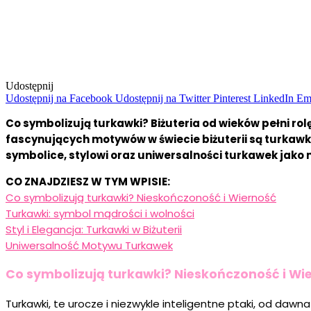
Udostępnij
Udostępnij na Facebook
Udostępnij na Twitter
Pinterest
LinkedIn
Em
Co symbolizują turkawki? Biżuteria od wieków pełni ro
fascynujących motywów w świecie biżuterii są turkawki
symbolice, stylowi oraz uniwersalności turkawek jako 
CO ZNAJDZIESZ W TYM WPISIE:
Co symbolizują turkawki? Nieskończoność i Wierność
Turkawki: symbol mądrości i wolności
Styl i Elegancja: Turkawki w Biżuterii
Uniwersalność Motywu Turkawek
Co symbolizują turkawki? Nieskończoność i Wi
Turkawki, te urocze i niezwykle inteligentne ptaki, od dawn