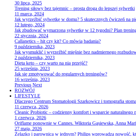
30 lipca, 2025
Trening siłowy bez tajemnic – prosta droga do lepszej sylwetki
11 marca, 2024
Jak wyrzeźbić sylwetkę w domu? 5 skutecznych ćwiczeń na pi
12 lutego, 2024
Jak zbudować wymarzoną sylwetkę w 12 tygodni? Plan treningo
22 stycznia, 2024
Callanetics – hit czy kit? Co mówią badania?
9 października, 2023
Jak wysmuklić i wyrzeźbić mięśnie bez nadmiernego rozbudow
2 października, 2023
Dieta keto – czy warto na nią przejść?
25 września, 2023
Jak się zmotywować do regularnych treningów?
16 września, 2023
Previous
Next
ROZWÓJ
LIFESTYLE
Dlaczego Centrum Stomatologii Szarkowicz i tomografia stoma
11 czerwca, 2026
Cleanic Probiotic – codzienny komfort i wsparcie naturalnego
1 czerwca, 2026
Oriflame ponownie w Cannes. Wiktoria Gąsiewska, Anna Maria
27 maja, 2026
Żelazko i parownica w jednym? Philips wprowadza nowość, kt