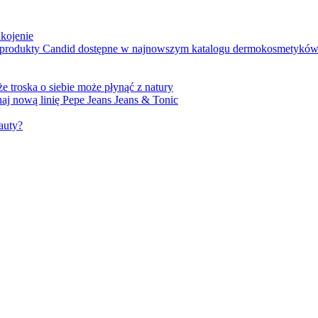
ukojenie
e produkty Candid dostępne w najnowszym katalogu dermokosmetykó
e troska o siebie może płynąć z natury
j nową linię Pepe Jeans Jeans & Tonic
auty?