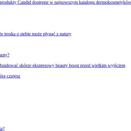
e produkty Candid dostępne w najnowszym katalogu dermokosmetykó
e troska o siebie może płynąć z natury
auty?
fundować skórze ekspresowy beauty boost przed wielkim wyjściem
órą czujesz
tą?