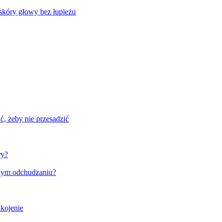
skóry głowy bez łupieżu
, żeby nie przesadzić
ry?
wnym odchudzaniu?
ukojenie