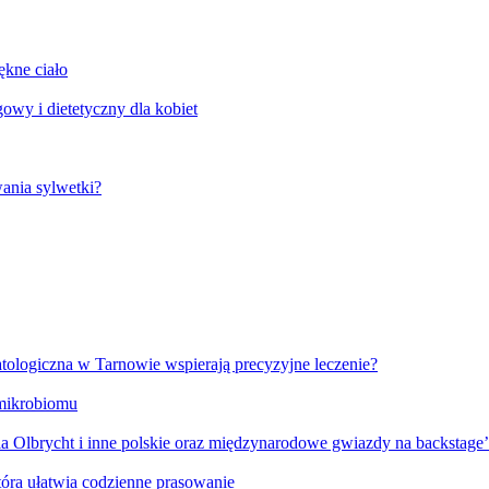
ękne ciało
wy i dietetyczny dla kobiet
ania sylwetki?
tologiczna w Tarnowie wspierają precyzyjne leczenie?
 mikrobiomu
 Olbrycht i inne polskie oraz międzynarodowe gwiazdy na backstage
óra ułatwia codzienne prasowanie