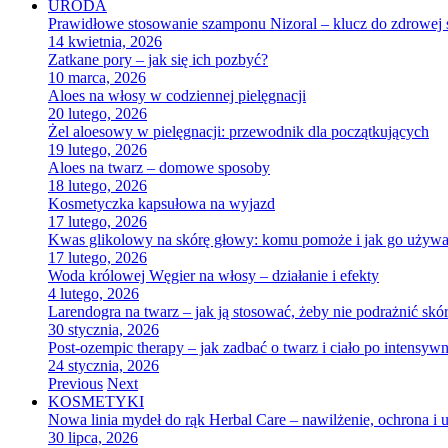
URODA
Prawidłowe stosowanie szamponu Nizoral – klucz do zdrowej 
14 kwietnia, 2026
Zatkane pory – jak się ich pozbyć?
10 marca, 2026
Aloes na włosy w codziennej pielęgnacji
20 lutego, 2026
Żel aloesowy w pielęgnacji: przewodnik dla początkujących
19 lutego, 2026
Aloes na twarz – domowe sposoby
18 lutego, 2026
Kosmetyczka kapsułowa na wyjazd
17 lutego, 2026
Kwas glikolowy na skórę głowy: komu pomoże i jak go używać
17 lutego, 2026
Woda królowej Węgier na włosy – działanie i efekty
4 lutego, 2026
Larendogra na twarz – jak ją stosować, żeby nie podrażnić skó
30 stycznia, 2026
Post-ozempic therapy – jak zadbać o twarz i ciało po intensy
24 stycznia, 2026
Previous
Next
KOSMETYKI
Nowa linia mydeł do rąk Herbal Care – nawilżenie, ochrona i 
30 lipca, 2026