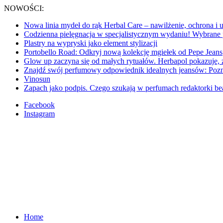
NOWOŚCI:
Nowa linia mydeł do rąk Herbal Care – nawilżenie, ochrona i 
Codzienna pielęgnacja w specjalistycznym wydaniu! Wybran
Plastry na wypryski jako element stylizacji
Portobello Road: Odkryj nową kolekcję mgiełek od Pepe Jeans
Glow up zaczyna się od małych rytuałów. Herbapol pokazuje, ż
Znajdź swój perfumowy odpowiednik idealnych jeansów: Pozna
Vinosun
Zapach jako podpis. Czego szukają w perfumach redaktorki be
Facebook
Instagram
Home