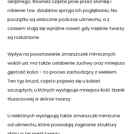
okrężnego. Również częste picie przez słomkę i
robienie tzw. dziubków sprzyja ich pogłębianiu. Na
początku są widoczne podczas uśmiechu, a z
czasem stają się wyraźne nawet gdy mięśnie twarzy
są rozluźnione.
Wpływ na powstawanie zmarszczek mimicznych
wokół ust ma także osłabienie żuchwy oraz mniejsza
gęstość kości – to proces zachodzący z wiekiem.
Ten typ bruzd, często pojawia się u kobiet
szczupłych, u których występuje mniejsza ilość tkanki
tłuszczowej w skórze twarzy.
U niektórych występują także zmarszczki mimiczne
od uśmiechu, które powodują zaginanie struktury
skóry w tej partii twarzy.