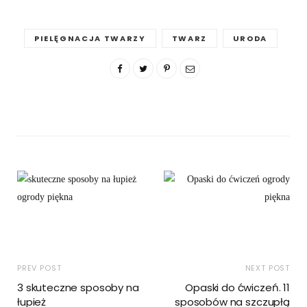
PIELĘGNACJA TWARZY
TWARZ
URODA
PREV POST
NEXT POST
3 skuteczne sposoby na
Opaski do ćwiczeń. 11
łupież
sposobów na szczupłą