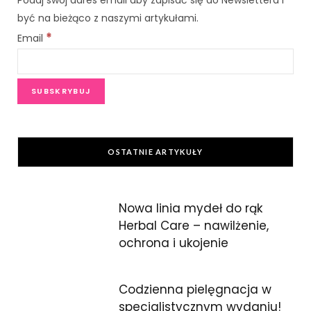
o
e
być na bieżąco z naszymi artykułami.
o
r
*
Email
k
OSTATNIE ARTYKUŁY
Nowa linia mydeł do rąk
Herbal Care – nawilżenie,
ochrona i ukojenie
Codzienna pielęgnacja w
specjalistycznym wydaniu!