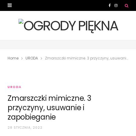
F
I
a
n
c
s
e
t
b
a
Home
URODA
Zmarszczki mimiczne. 3 przyczyny, usuwanie i zapobieganie
o
g
o
r
k
a
URODA
m
Zmarszczki mimiczne. 3
przyczyny, usuwanie i
zapobieganie
28 STYCZNIA, 2022