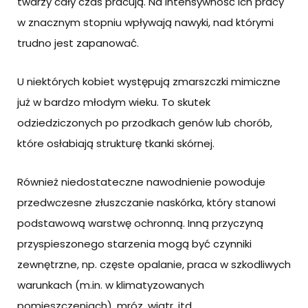
twarzy cały czas pracują. Na intensywność ich pracy
w znacznym stopniu wpływają nawyki, nad którymi
trudno jest zapanować.
U niektórych kobiet występują zmarszczki mimiczne
już w bardzo młodym wieku. To skutek
odziedziczonych po przodkach genów lub chorób,
które osłabiają strukturę tkanki skórnej.
Również niedostateczne nawodnienie powoduje
przedwczesne złuszczanie naskórka, który stanowi
podstawową warstwę ochronną. Inną przyczyną
przyspieszonego starzenia mogą być czynniki
zewnętrzne, np. częste opalanie, praca w szkodliwych
warunkach (m.in. w klimatyzowanych
pomieszczeniach), mróz, wiatr, itd.