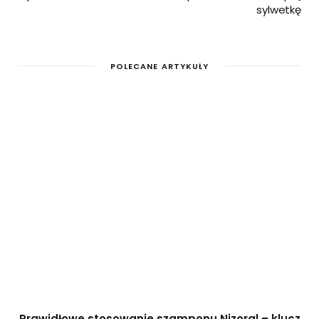
sylwetkę
POLECANE ARTYKUŁY
Prawidłowe stosowanie szamponu Nizoral – klucz