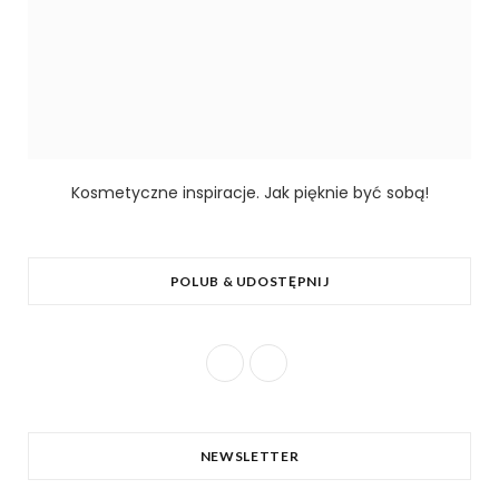
Kosmetyczne inspiracje. Jak pięknie być sobą!
POLUB & UDOSTĘPNIJ
F
T
a
w
c
i
NEWSLETTER
e
t