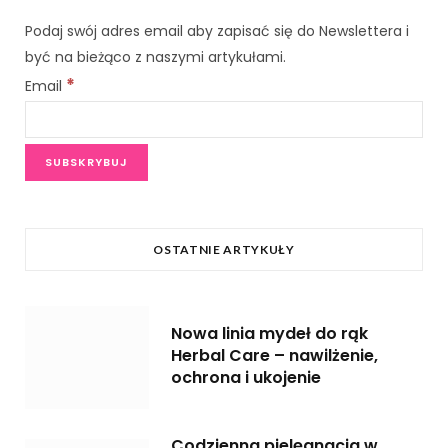
b
t
Podaj swój adres email aby zapisać się do Newslettera i
o
e
być na bieżąco z naszymi artykułami.
o
r
*
Email
k
OSTATNIE ARTYKUŁY
Nowa linia mydeł do rąk
Herbal Care – nawilżenie,
ochrona i ukojenie
Codzienna pielęgnacja w