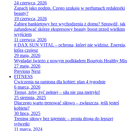
24 czerwca, 2026
Zapach jako podpis. Czego szukają w perfumach redaktorki
beauty?
19 czerwca, 2026
Zabieg bankietowy bez wychodzenia z domu? Sprawdź, jak
zafundować skórze ekspresowy beauty boost przed wielkim
wyjściem
11 czerwca, 2026
# DAX SUN VITAL – ochrona, której nie widzisz. Energia,
którą czujesz
29 maja, 2026
Wyglądaj świeżo z nowym podkładem Bourjois Healthy Mix
27 maja, 2026
Previous
Next
FITNESS
Ćwiczenia na ramiona dla kobiet: plan 4 tygodnie
6 marca, 2026
Trenuj, żeby żyć pełniej – siła nie zna metryki!
25 sierpnia, 2025
Dlaczego warto trenować siłowo – zwłaszcza, jeśli jesteś
kobietą?
30 lipca, 2025
Trening siłowy bez tajemnic – prosta droga do lepszej
sylwetki
11 marca, 2024