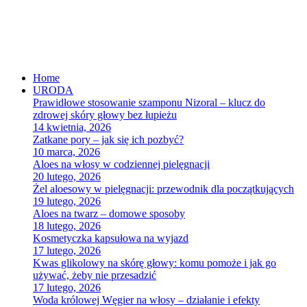
Home
URODA
Prawidłowe stosowanie szamponu Nizoral – klucz do
zdrowej skóry głowy bez łupieżu
14 kwietnia, 2026
Zatkane pory – jak się ich pozbyć?
10 marca, 2026
Aloes na włosy w codziennej pielęgnacji
20 lutego, 2026
Żel aloesowy w pielęgnacji: przewodnik dla początkujących
19 lutego, 2026
Aloes na twarz – domowe sposoby
18 lutego, 2026
Kosmetyczka kapsułowa na wyjazd
17 lutego, 2026
Kwas glikolowy na skórę głowy: komu pomoże i jak go
używać, żeby nie przesadzić
17 lutego, 2026
Woda królowej Węgier na włosy – działanie i efekty