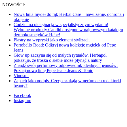
NOWOŚCI:
Nowa linia mydeł do rąk Herbal Care – nawilżenie, ochrona i
ukojenie
Codzienna pielęgnacja w specjalistycznym wydaniu!
Wybrane produkty Candid dostępne w najnowszym katalogu
dermokosmetyków Hebe!
Plastry na wypryski jako element stylizacji
Portobello Road: Odkryj nową kolekcję mgiełek od Pepe
Jeans
Glow up zaczyna się od małych rytuałów. Herbapol
pokazuje, że troska o siebie może płynąć z natury
Znajdź swój perfumowy odpowiednik idealnych jeansów:
Poznaj nową linię Pepe Jeans Jeans & Tonic
Vinosun
Zapach jako podpis. Czego szukają w perfumach redaktorki
beauty?
Facebook
Instagram