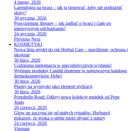
4 lutego, 2026
Larendogra na twarz – jak ją stosować, żeby nie podrażnić
skóry?
30 stycznia, 2026
Post-ozempic therapy – jak zadbać o twarz i ciało po
intensywnym odchudzaniu?
24 stycznia, 2026
Previous
Next
KOSMETYKI
Nowa linia mydeł do rąk Herbal Care – nawilżenie, ochrona i
ukojenie
30 lipca, 2026
Codzienna pielęgnacja w specjalistycznym wydaniu!
Wybrane produkty Candid dostępne w najnowszym katalogu
dermokosmetyków Hebe!
30 lipca, 2026
Plastry na wypryski jako element stylizacji
30 lipca, 2026
Portobello Road: Odkryj nową kolekcję mgiełek od Pepe
Jeans
26 czerwca, 2026
Glow up zaczyna się od małych rytuałów. Herbapol
pokazuje, że troska o siebie może płynąć z natury
24 czerwca, 2026
Vinosun