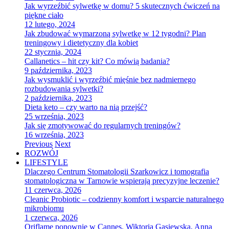
Jak wyrzeźbić sylwetkę w domu? 5 skutecznych ćwiczeń na
piękne ciało
12 lutego, 2024
Jak zbudować wymarzoną sylwetkę w 12 tygodni? Plan
treningowy i dietetyczny dla kobiet
22 stycznia, 2024
Callanetics – hit czy kit? Co mówią badania?
9 października, 2023
Jak wysmuklić i wyrzeźbić mięśnie bez nadmiernego
rozbudowania sylwetki?
2 października, 2023
Dieta keto – czy warto na nią przejść?
25 września, 2023
Jak się zmotywować do regularnych treningów?
16 września, 2023
Previous
Next
ROZWÓJ
LIFESTYLE
Dlaczego Centrum Stomatologii Szarkowicz i tomografia
stomatologiczna w Tarnowie wspierają precyzyjne leczenie?
11 czerwca, 2026
Cleanic Probiotic – codzienny komfort i wsparcie naturalnego
mikrobiomu
1 czerwca, 2026
Oriflame ponownie w Cannes. Wiktoria Gąsiewska, Anna