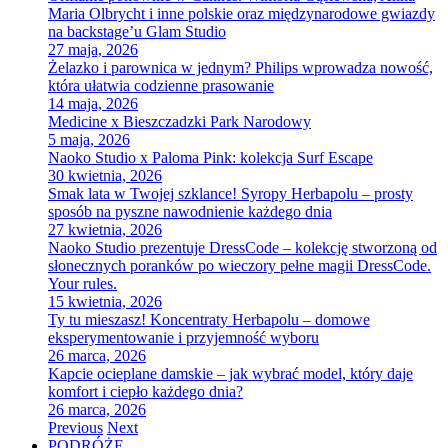
Maria Olbrycht i inne polskie oraz międzynarodowe gwiazdy
na backstage’u Glam Studio
27 maja, 2026
Żelazko i parownica w jednym? Philips wprowadza nowość,
która ułatwia codzienne prasowanie
14 maja, 2026
Medicine x Bieszczadzki Park Narodowy
5 maja, 2026
Naoko Studio x Paloma Pink: kolekcja Surf Escape
30 kwietnia, 2026
Smak lata w Twojej szklance! Syropy Herbapolu – prosty
sposób na pyszne nawodnienie każdego dnia
27 kwietnia, 2026
Naoko Studio prezentuje DressCode – kolekcję stworzoną od
słonecznych poranków po wieczory pełne magii DressCode.
Your rules.
15 kwietnia, 2026
Ty tu mieszasz! Koncentraty Herbapolu – domowe
eksperymentowanie i przyjemność wyboru
26 marca, 2026
Kapcie ocieplane damskie – jak wybrać model, który daje
komfort i ciepło każdego dnia?
26 marca, 2026
Previous
Next
PODRÓŻE